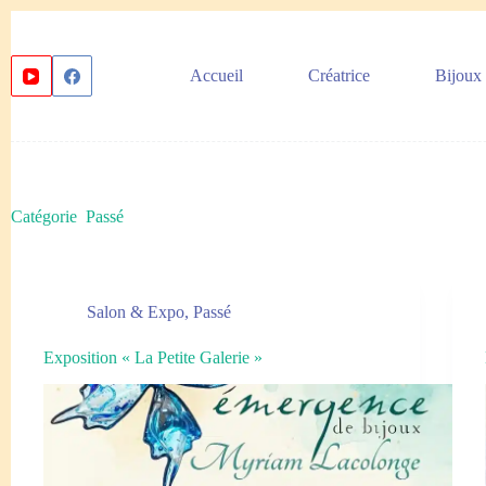
Passer
au
contenu
Accueil
Créatrice
Bijoux
Catégorie
Passé
Salon & Expo
,
Passé
Exposition « La Petite Galerie »